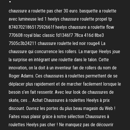
chaussure a roulette pas cher 30 euro. basquette a roulette
avec lumineuse led 1 heelys chaussure roulette propel tp
8740702186517592661f heelys chaussure a roulette flow
770608 royal blac classic fd1346f7 78ca 416d 8be3
7505c3b24211 chaussure roulette led noir rouge4 La
chaussure qui concurrence les rollers. La marque Heelys joue
la surprise en intégrant une roulette dans le talon. Cette
innovation, on la doit à un inventeur fan de rollers du nom de
Roger Adams. Ces chaussures à roulettes permettent de se
déplacer plus rapidement et de marcher facilement lorsque le
besoin s’en fait ressentir. Avec leur look de chaussures de
skate, ces … Achat Chaussures à roulettes Heelys à prix
discount. Ouvrez les portes du plus beau magasin du Web !
Faites vous plaisir grâce à notre sélection Chaussures à
roulettes Heelys pas cher ! Ne manquez pas de découvrir