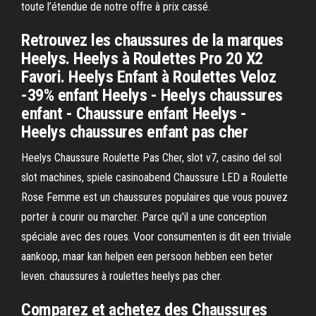
toute l’étendue de notre offre à prix cassé.
Retrouvez les chaussures de la marques
Heelys. Heelys à Roulettes Pro 20 X2
Favori. Heelys Enfant à Roulettes Veloz
-39% enfant Heelys - Heelys chaussures
enfant - Chaussure enfant Heelys -
Heelys chaussures enfant pas cher
Heelys Chaussure Roulette Pas Cher, slot v7, casino del sol
slot machines, spiele casinoabend Chaussure LED a Roulette
Rose Femme est un chaussures populaires que vous pouvez
porter à courir ou marcher. Parce qu'il a une conception
spéciale avec des roues. Voor consumenten is dit een triviale
aankoop, maar kan helpen een persoon hebben een beter
leven. chaussures à roulettes heelys pas cher.
Comparez et achetez des Chaussures