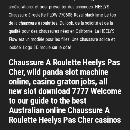
améliorations, et pour présenter des annonces. HEELYS
Chaussure à roulette FLOW 770608 Royal black lime Le top
de la chaussure à roulettes. Du look, de la solidité et de la
qualité pour des chaussures nées en Californie. La HEELYS
Flow est un modèle pour les filles. Une chaussure solide et
lookée. Logo 3D moulé sur le côté.
Chaussure A Roulette Heelys Pas
Cher, wild panda slot machine
online, casino graton jobs, all
new slot download 7777 Welcome
to our guide to the best
Australian online Chaussure A
Roulette Heelys Pas Cher casinos
.