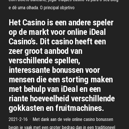
e dê uma olhada. O principal objetivo
Het Casino is een andere speler
op de markt voor online iDeal
Casino’s. Dit casino heeft een
zeer groot aanbod van
verschillende spellen,
interessante bonussen voor
mensen die een storting maken
met behulp van iDeal en een
riante hoeveelheid verschillende
gokkasten en fruitmachines.
2021-2-16 · Met dank aan de vele online casino bonussen
begin je vaak met een groter bedrag dan in een traditioneel