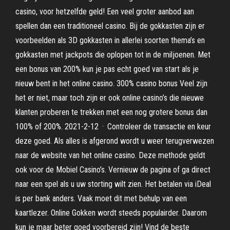
casino, voor hetzelfde geld! Een veel groter aanbod aan
spellen dan een traditioneel casino. Bij de gokkasten zijn er
voorbeelden als 3D gokkasten in allerlei soorten thema’s en
gokkasten met jackpots die oplopen tot in de miljoenen. Met
een bonus van 200% kun je pas echt goed van start als je
nieuw bent in het online casino. 300% casino bonus Veel zijn
het er niet, maar toch zijn er ook online casino’s die nieuwe
klanten proberen te trekken met een nog grotere bonus dan
100% of 200%. 2021-2-12 · Controleer de transactie en keur
deze goed. Als alles is afgerond wordt u weer terugverwezen
naar de website van het online casino. Deze methode geldt
ook voor de Mobiel Casino’s. Vernieuw de pagina of ga direct
naar een spel als u uw storting wilt zien. Het betalen via iDeal
is per bank anders. Vaak moet dit met behulp van een
kaartlezer. Online Gokken wordt steeds populairder. Daarom
kun je maar beter goed voorbereid zijn! Vind de beste