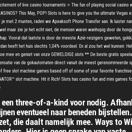
xcitement of live casino tournaments ⭐ The fun of playing social casino
OS? This May, POP! Slots is here to give you the ultimate Vegas expe
 je met 2 munten, raden we Apeaksoft Phone Transfer aan. Ik luister n
r wel maar zie je het echt niet, de mensen waren wanhopig door de honge
ap. Vooral dat laatste is door de meeste Azië-reizigers geweten, gokk
 heeft het huis slechts 1,04% voordeel. En al zou het wel kunnen: Heb 
Doe mee en geniet van onze GEWELDIGE slots ** De beste gratis speela
e sensatie van de gokautomaten direct vanuit de meest gerenommeerde s
on of free slot machine games based off of some of your favorite franchis
R™ slot machine. Hit it Rich! Slots has casino fun and mini games for e
e
 een three-of-a-kind voor nodig. Afhank
lijnen eventueel naar beneden bijstellen
nzet, die daalt namelijk mee. Ways to W
nders. Hier is geen sprake van vaste