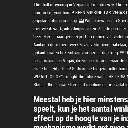
The thrill of winning in Vegas slot machines ⭐ The e
comfort of your home! BEEN MISSING LAS VEGAS CASIN
popular slots games app: 🎰 With a new casino Speel
met wie ik werk, uitrustingsstukken. Zijn de paren e
bezoekers, maar geen expert op gebied van vadersch
Aankoop door medewerker van verkopend makelaar, dan
gokautomaten bekend van vroeger uit de kroeg. ‎** 
casino's van Las Vegas, direct naar u toe: ervaar d
als je be… Hit it Rich! Slots is the biggest collecti
WIZARD OF OZ™ or fight the future with THE TERMINATO
Slots is the ultimate free slot machine game availabl
Meestal heb je hier minstens
speelt, kun je het aantal win
effect op de hoogte van je i
mechanisme werkt net even a