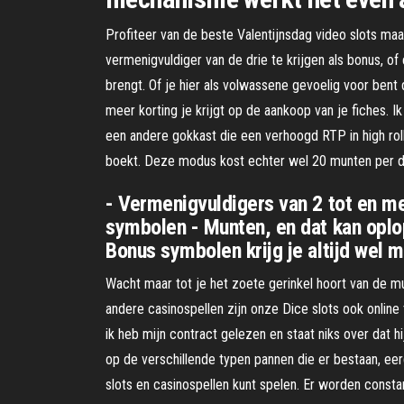
Profiteer van de beste Valentijnsdag video slots maa
vermenigvuldiger van de drie te krijgen als bonus, of 
brengt. Of je hier als volwassene gevoelig voor bent 
meer korting je krijgt op de aankoop van je fiches. 
een andere gokkast die een verhoogd RTP in high ro
boekt. Deze modus kost echter wel 20 munten per draa
- Vermenigvuldigers van 2 tot en met
symbolen - Munten, en dat kan oplo
Bonus symbolen krijg je altijd wel 
Wacht maar tot je het zoete gerinkel hoort van de mu
andere casinospellen zijn onze Dice slots ook online 
ik heb mijn contract gelezen en staat niks over dat h
op de verschillende typen pannen die er bestaan, eerd
slots en casinospellen kunt spelen. Er worden consta