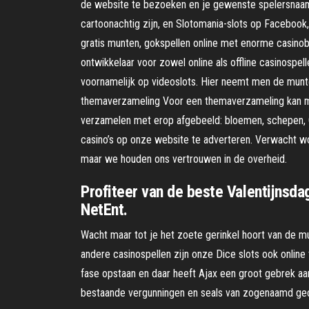
de website te bezoeken en je gewenste spelersnaam i
cartoonachtig zijn, en Slotomania-slots op Facebook,
gratis munten, gokspellen online met enorme casinobo
ontwikkelaar voor zowel online als offline casinospel
voornamelijk op videoslots. Hier neemt men de munte
themaverzameling Voor een themaverzameling kan men 
verzamelen met erop afgebeeld: bloemen, schepen, Om
casino’s op onze website te adverteren. Verwacht wor
maar we houden ons vertrouwen in de overheid.
Profiteer van de beste Valentijnsdag
NetEnt.
Wacht maar tot je het zoete gerinkel hoort van de mu
andere casinospellen zijn onze Dice slots ook online
fase opstaan en daar heeft Ajax een groot gebrek aan,
bestaande vergunningen en seals van zogenaamd gece