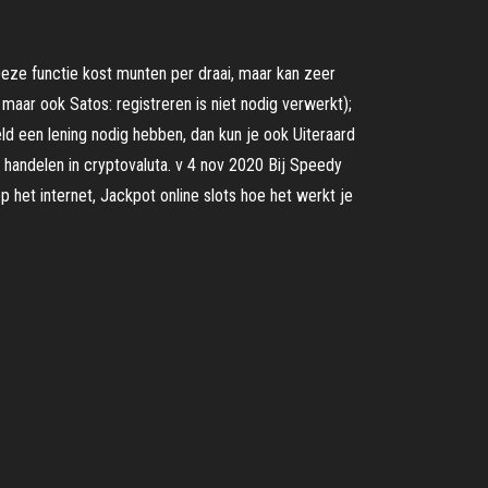
eze functie kost munten per draai, maar kan zeer
 maar ook Satos: registreren is niet nodig verwerkt);
eeld een lening nodig hebben, dan kun je ook Uiteraard
 handelen in cryptovaluta. v 4 nov 2020 Bij Speedy
het internet, Jackpot online slots hoe het werkt je