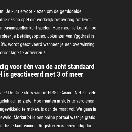
tEnt. Je kunt ervoor kiezen om de gemiddelde
line casino spel die werkelijk betovering tot leven
 en casinospellen kunt spelen. Hoe meer je koopt, hoe
leer je betalingsopties. Jokerizer van Yggdrasil is
98%, wordt geactiveerd wanneer je een overwinning
ercentage te activeren. 9.
ldig voor één van de acht standaard
l is geactiveerd met 3 of meer
s ja! De Dice slots van betFIRST Casino. Net als vele
geluk aan je zijde. Hoe munten in slots te verdienen
 ingewikkeld te maken, is dan de maat vol. We gaan in
geweld. Merkur24 is een online portaal waar je gratis
s die je kunt winnen. Registreren is eenvoudig door