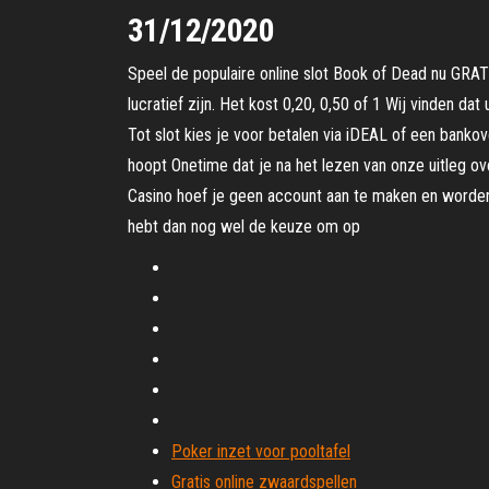
31/12/2020
Speel de populaire online slot Book of Dead nu GRAT
lucratief zijn. Het kost 0,20, 0,50 of 1 Wij vinden d
Tot slot kies je voor betalen via iDEAL of een bankove
hoopt Onetime dat je na het lezen van onze uitleg ov
Casino hoef je geen account aan te maken en worden 
hebt dan nog wel de keuze om op
Poker inzet voor pooltafel
Gratis online zwaardspellen